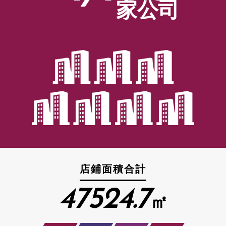
家公司
店鋪面積合計
47524.7
㎡