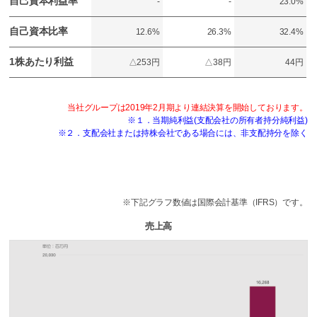
自己資本利益率
-
-
23.0%
自己資本比率
12.6%
26.3%
32.4%
1株あたり利益
△253円
△38円
44円
当社グループは2019年2月期より連結決算を開始しております。
※１．当期純利益(支配会社の所有者持分純利益)
※２．支配会社または持株会社である場合には、非支配持分を除く
※下記グラフ数値は国際会計基準（IFRS）です。
売上高