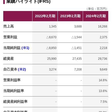
業績ハイライト(IFRS)
（単位：百万円）
2022年2月期
2023年2月期
2024年2月期
売上高
1,345
3,688
16,268
営業利益
△8,670
△1,544
2,375
当期純利益
(※1)
△8,850
△1,451
2,218
総資産
25,990
27,435
29,736
自己資本
(※2)
3,274
7,208
9,649
営業利益率
-
-
14.6%
当期純利益率
-
-
13.6%
総資産純利益率
-
-
7.5%