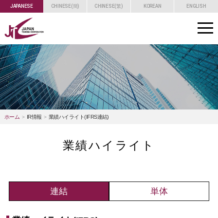
JAPANESE
CHINESE(簡)
CHINESE(繁)
KOREAN
ENGLISH
toggle
navigat
ホーム
IR情報
業績ハイライト(IFRS連結)
業績ハイライト
連結
単体