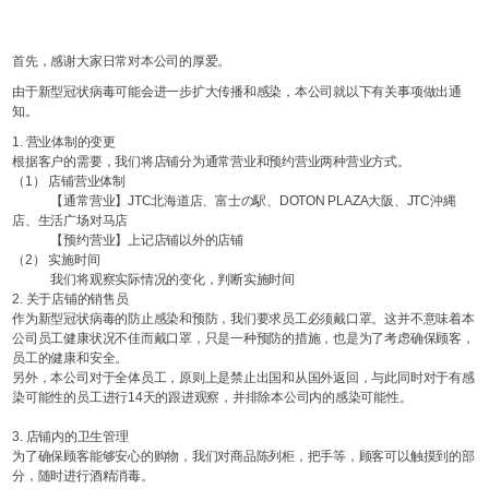
首先，感谢大家日常对本公司的厚爱。
由于新型冠状病毒可能会进一步扩大传播和感染，本公司就以下有关事项做出通
知。
1.
营业体制的变更
根据客户的需要，我们将店铺分为通常营业和预约营业两种营业方式。
（1）
店铺营业体制
【通常营业】JTC北海道店、富士の駅、DOTON PLAZA大阪、JTC沖縄
店、生活广场对马店
【预约营业】上记店铺以外的店铺
（2）
实施时间
我们将观察实际情况的变化，判断实施时间
2.
关于店铺的销售员
作为新型冠状病毒的防止感染和预防，我们要求员工必须戴口罩。这并不意味着本
公司员工健康状况不佳而戴口罩，只是一种预防的措施，也是为了考虑确保顾客，
员工的健康和安全。
另外，本公司对于全体员工，原则上是禁止出国和从国外返回，与此同时对于有感
染可能性的员工进行14天的跟进观察，并排除本公司内的感染可能性。
3.
店铺内的卫生管理
为了确保顾客能够安心的购物，我们对商品陈列柜，把手等，顾客可以触摸到的部
分，随时进行酒精消毒。